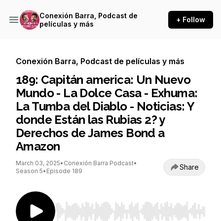
Conexión Barra, Podcast de
+ Follow
películas y más
Conexión Barra, Podcast de películas y más
189: Capitán america: Un Nuevo
Mundo - La Dolce Casa - Exhuma:
La Tumba del Diablo - Noticias: Y
donde Están las Rubias 2? y
Derechos de James Bond a
Amazon
March 03, 2025
•
Conexión Barra Podcast
•
Share
Season 5
•
Episode 189
Use Left/Right to seek, Home/End to jump to st