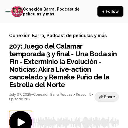
Conexión Barra, Podcast de
+ Follow
películas y más
Conexión Barra, Podcast de películas y más
207: Juego del Calamar
temporada 3 y final - Una Boda sin
Fin - Exterminio la Evolución -
Noticias: Akira Live-action
cancelado y Remake Puño de la
Estrella del Norte
July 07, 2025
•
Conexión Barra Podcast
•
Season 5
•
Share
Episode 207
Use Left/Right to seek, Home/End to jump to st