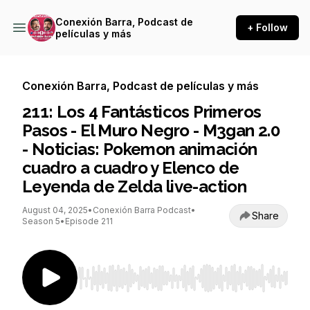
Conexión Barra, Podcast de
+ Follow
películas y más
Conexión Barra, Podcast de películas y más
211: Los 4 Fantásticos Primeros
Pasos - El Muro Negro - M3gan 2.0
- Noticias: Pokemon animación
cuadro a cuadro y Elenco de
Leyenda de Zelda live-action
August 04, 2025
•
Conexión Barra Podcast
•
Share
Season 5
•
Episode 211
Use Left/Right to seek, Home/End to jump to st