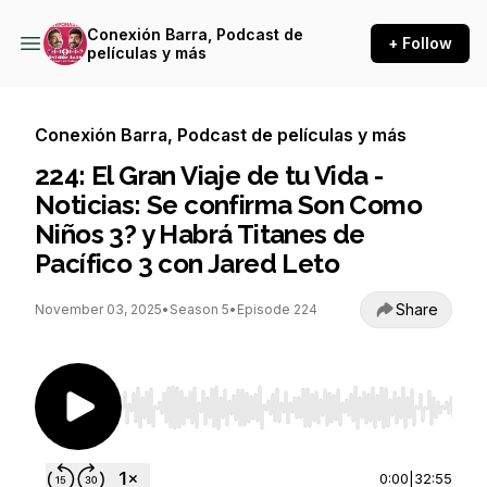
Conexión Barra, Podcast de
+ Follow
películas y más
Conexión Barra, Podcast de películas y más
224: El Gran Viaje de tu Vida -
Noticias: Se confirma Son Como
Niños 3? y Habrá Titanes de
Pacífico 3 con Jared Leto
Share
November 03, 2025
•
Season 5
•
Episode 224
Use Left/Right to seek, Home/End to jump to st
0:00
|
32:55